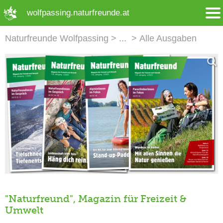
➜ Hauptregion der Seite anspringen
wolfpassing.naturfreunde.at
Naturfreunde Wolfpassing
Alle Ausgaben
"Naturfreund", Magazin für Freizeit &
Umwelt